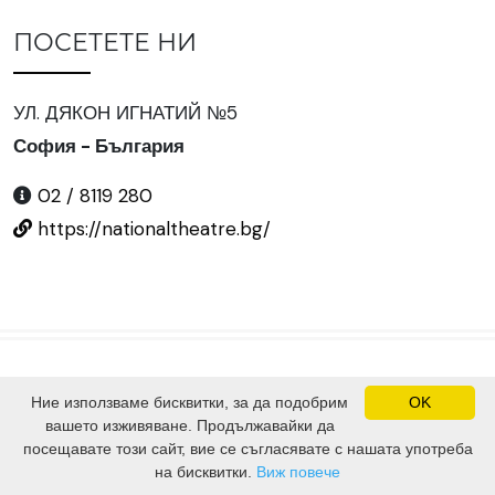
ПОСЕТЕТЕ НИ
УЛ. ДЯКОН ИГНАТИЙ №5
София - България
02 / 8119 280
https://nationaltheatre.bg/
Ние използваме бисквитки, за да подобрим
OK
©
2024 Всички права запазени.
вашето изживяване. Продължавайки да
Сайтът е изграден от
SV Software Solutions Ltd.
посещавате този сайт, вие се съгласявате с нашата употреба
на бисквитки.
Виж повече