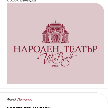
София, България
Фонд:
Летопис