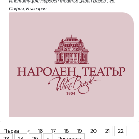
Институция: Народен театър „Иван Вазов“, гр.
София, България
Първа
«
16
17
18
19
20
21
22
23
24
25
»
Последна