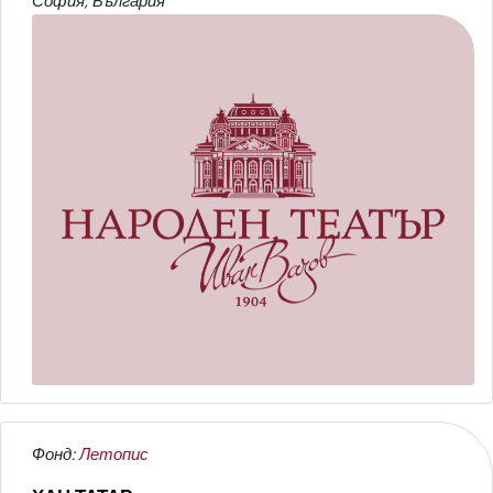
София, България
Фонд:
Летопис