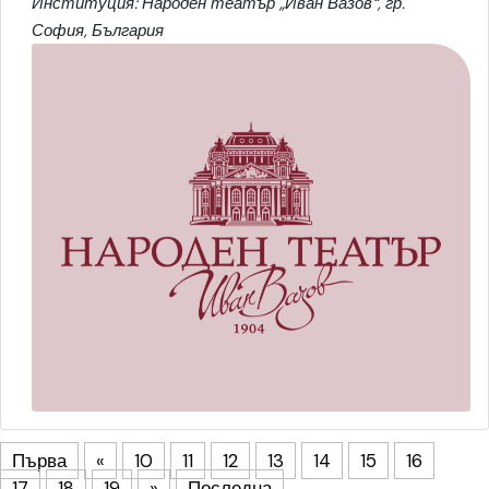
Институция: Народен театър „Иван Вазов“, гр.
София, България
Първа
«
10
11
12
13
14
15
16
17
18
19
»
Последна