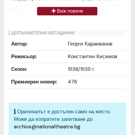
Вид на
Снимка / изображение
Виж повече
медиата
Език на
Български
ДОПЪЛНИТЕЛНИ МЕТАДАННИ
документа
Автор:
Георги Караиванов
Права за
Да се цитира източник:
Режисьор:
Константин Кисимов
ползване
„Художествен архив НТ
„Иван Вазов“
Сезон:
1938/1939 г.
Предоставяща
България
Премиерен номер:
476
страна
Качество на
Средно
изображението
Оригиналът е достъпен само на място.
Може да изпратите запитване до
Институция
Народен театър „Иван
archive@nationaltheatre.bg
Вазов“, гр. София, България