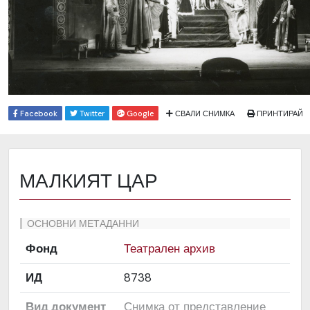
Facebook
Twitter
Google
СВАЛИ СНИМКА
ПРИНТИРАЙ
МАЛКИЯТ ЦАР
ОСНОВНИ МЕТАДАННИ
Фонд
Театрален архив
ИД
8738
Вид документ
Снимка от представление