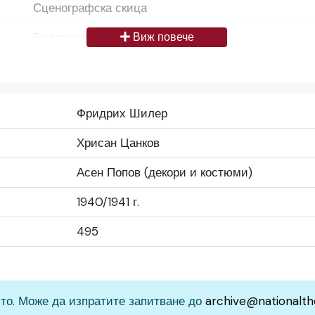
Сценографска скица
Български
Виж повече
Да се цитира източник: „Художествен архив НТ „И
България
Фридрих Шилер
Средно
Хрисан Цанков
Народен театър „Иван Вазов“, гр. София, България
Асен Попов (декори и костюми)
1940/1941 г.
495
то. Може да изпратите запитване до
archive@nationalth