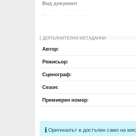
Вид документ
Език на документа
Права за ползване
ДОПЪЛНИТЕЛНИ МЕТАДАННИ
Предоставяща страна
Автор:
Качество на изображението
Режисьор:
Институция
Сценограф:
Сезон:
Премиерен номер:
Оригиналът е достъпен само на мяс