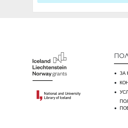
ПОЛ
ЗА
КО
УС
ПО
ПО