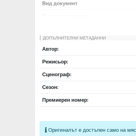
Вид документ
Език на документа
Права за ползване
ДОПЪЛНИТЕЛНИ МЕТАДАННИ
Предоставяща страна
Автор:
Качество на изображението
Режисьор:
Институция
Сценограф:
Сезон:
Премиерен номер:
Оригиналът е достъпен само на мяс