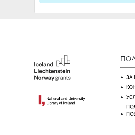
ПОЛ
ЗА
КО
УС
ПО
ПО