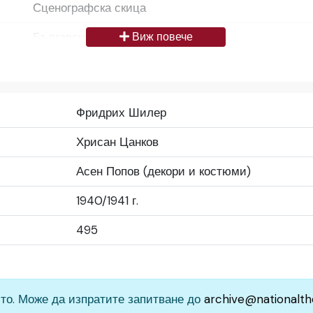
Сценографска скица
Български
Виж повече
Да се цитира източник: „Художествен архив НТ „И
България
Фридрих Шилер
Средно
Хрисан Цанков
Народен театър „Иван Вазов“, гр. София, България
Асен Попов (декори и костюми)
1940/1941 г.
495
то. Може да изпратите запитване до
archive@nationalth