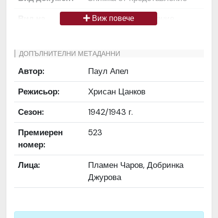
Вид на
Снимка / изображение
Виж повече
медиата
Език на
Български
ДОПЪЛНИТЕЛНИ МЕТАДАННИ
документа
Автор:
Паул Апел
Права за
Да се цитира източник:
Режисьор:
Хрисан Цанков
ползване
„Художествен архив НТ
„Иван Вазов“
Сезон:
1942/1943 г.
Предоставяща
България
Премиерен
523
страна
номер:
Качество на
Средно
Лица:
Пламен Чаров, Добринка
изображението
Джурова
Институция
Народен театър „Иван
Вазов“, гр. София, България