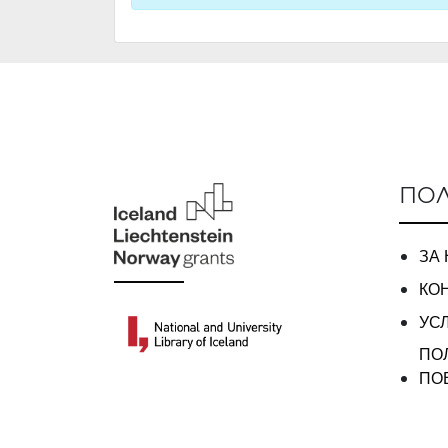
ПОЛ
ЗА
КО
УС
ПО
ПО