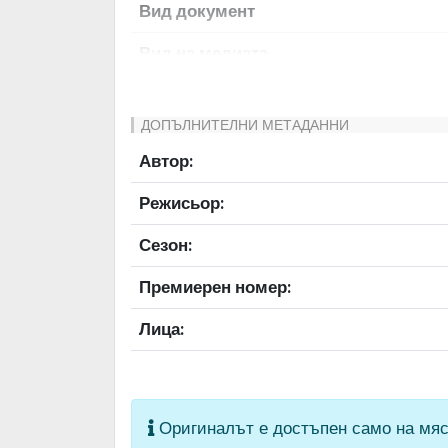
Вид документ
Вид на медиата
Език на документа
ДОПЪЛНИТЕЛНИ МЕТАДАННИ
Права за ползване
Автор:
Предоставяща страна
Режисьор:
Качество на изображението
Сезон:
Институция
Премиерен номер:
Лица:
Оригиналът е достъпен само на мяс