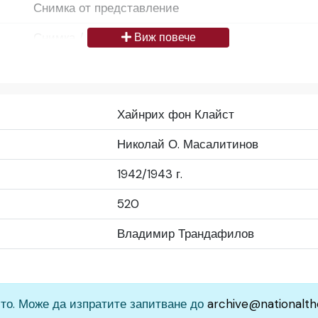
Снимка от представление
Снимка / изображение
Виж повече
Български
Да се цитира източник: „Художествен архив НТ „И
Хайнрих фон Клайст
България
Николай О. Масалитинов
Средно
1942/1943 г.
Народен театър „Иван Вазов“, гр. София, България
520
Владимир Трандафилов
то. Може да изпратите запитване до
archive@nationalth