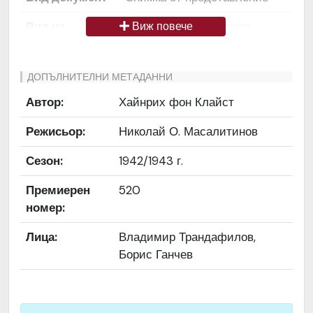
Вид на
Снимка / изображение
Виж повече
медиата
Език на
Български
ДОПЪЛНИТЕЛНИ МЕТАДАННИ
документа
Автор:
Хайнрих фон Клайст
Права за
Да се цитира източник:
Режисьор:
Николай О. Масалитинов
ползване
„Художествен архив НТ
„Иван Вазов“
Сезон:
1942/1943 г.
Предоставяща
България
Премиерен
520
страна
номер:
Качество на
Средно
Лица:
Владимир Трандафилов,
изображението
Борис Ганчев
Институция
Народен театър „Иван
Вазов“, гр. София, България