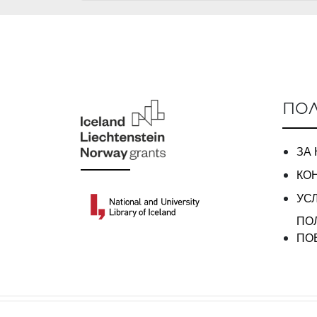
ПОЛ
ЗА
КО
УС
ПО
ПО