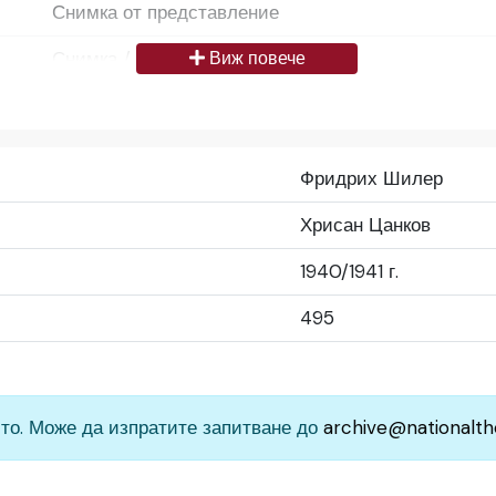
Снимка от представление
Снимка / изображение
Виж повече
Български
Да се цитира източник: „Художествен архив НТ „И
Фридрих Шилер
България
Хрисан Цанков
Средно
1940/1941 г.
Народен театър „Иван Вазов“, гр. София, България
495
то. Може да изпратите запитване до
archive@nationalth