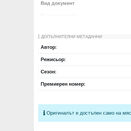
Вид документ
Вид на медиата
Език на документа
ДОПЪЛНИТЕЛНИ МЕТАДАННИ
Права за ползване
Автор:
Предоставяща страна
Режисьор:
Качество на изображението
Сезон:
Институция
Премиерен номер:
Оригиналът е достъпен само на мяс