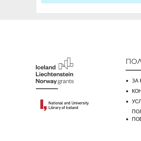
ПОЛ
ЗА
КО
УС
ПО
ПО