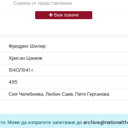
Снимка от представление
Снимка / изображение
Виж повече
Български
Да се цитира източник: „Художествен архив НТ „И
Фридрих Шилер
България
Хрисан Цанков
Средно
1940/1941 г.
Народен театър „Иван Вазов“, гр. София, България
495
Сия Челебиева, Любен Саев, Петя Герганова
то. Може да изпратите запитване до
archive@nationalth