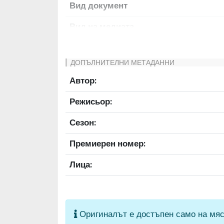
Вид документ
Вид на медиата
Език на документа
ДОПЪЛНИТЕЛНИ МЕТАДАННИ
Права за ползване
Автор:
Предоставяща страна
Режисьор:
Качество на изображението
Сезон:
Институция
Премиерен номер:
Лица:
Оригиналът е достъпен само на мяс