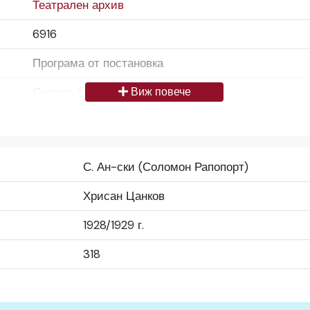
Театрален архив
6916
Програма от постановка
Снимка / изображение
Виж повече
Български
Да се цитира източник: „Художествен архив НТ „И
С. Ан-ски (Соломон Рапопорт)
България
Хрисан Цанков
Средно
1928/1929 г.
Народен театър „Иван Вазов“, гр. София, България
318