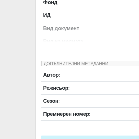
Фонд
ИД
Вид документ
Вид на медиата
Език на документа
ДОПЪЛНИТЕЛНИ МЕТАДАННИ
Права за ползване
Автор:
Предоставяща страна
Режисьор:
Качество на изображението
Сезон:
Институция
Премиерен номер: