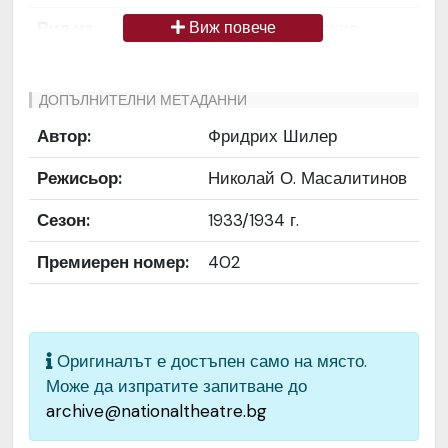
Вид на
Снимка / изображение
Виж повече
медиата
Език на
Български
ДОПЪЛНИТЕЛНИ МЕТАДАННИ
документа
Автор:
Фридрих Шилер
Права за
Да се цитира източник:
Режисьор:
Николай О. Масалитинов
ползване
„Художествен архив НТ
„Иван Вазов“
Сезон:
1933/1934 г.
Предоставяща
България
Премиерен номер:
402
страна
Качество на
Средно
изображението
Оригиналът е достъпен само на място.
Може да изпратите запитване до
Институция
Народен театър „Иван
archive@nationaltheatre.bg
Вазов“, гр. София, България