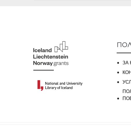
ПОЛ
ЗА
КО
УС
ПО
ПО