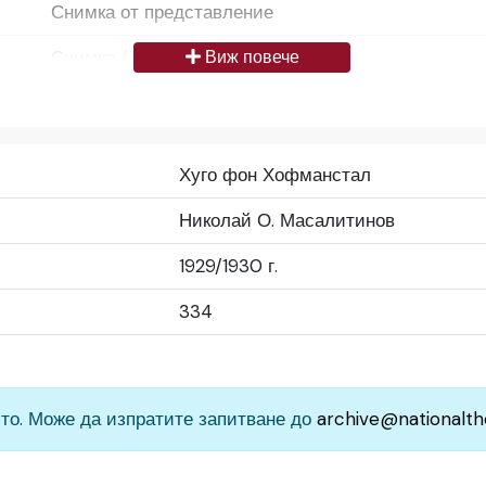
Снимка от представление
Снимка / изображение
Виж повече
Български
Да се цитира източник: „Художествен архив НТ „И
Хуго фон Хофманстал
България
Николай О. Масалитинов
Средно
1929/1930 г.
Народен театър „Иван Вазов“, гр. София, България
334
то. Може да изпратите запитване до
archive@nationalth