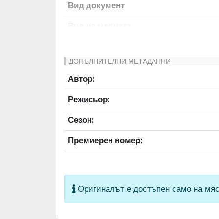
Вид документ
Вид на медиата
Език на документа
ДОПЪЛНИТЕЛНИ МЕТАДАННИ
Права за ползване
Автор:
Предоставяща страна
Режисьор:
Качество на изображението
Сезон:
Институция
Премиерен номер:
Оригиналът е достъпен само на мяс