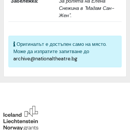
Забележка:
За ролята на Елена
страна
Снежина в "Мадам Сан-
Жен".
Качество на
Средно
изображението
Институция
Народен театър „Иван
Вазов“, гр. София, България
Оригиналът е достъпен само на място.
Може да изпратите запитване до
archive@nationaltheatre.bg