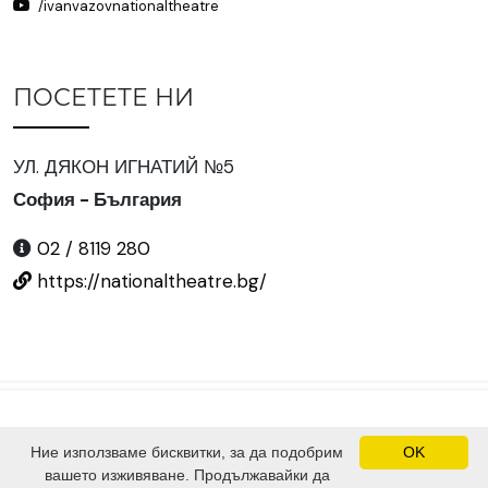
/ivanvazovnationaltheatre
ПОСЕТЕТЕ НИ
УЛ. ДЯКОН ИГНАТИЙ №5
София - България
02 / 8119 280
https://nationaltheatre.bg/
Ние използваме бисквитки, за да подобрим
OK
©
2024 Всички права запазени.
вашето изживяване. Продължавайки да
Сайтът е изграден от
SV Software Solutions Ltd.