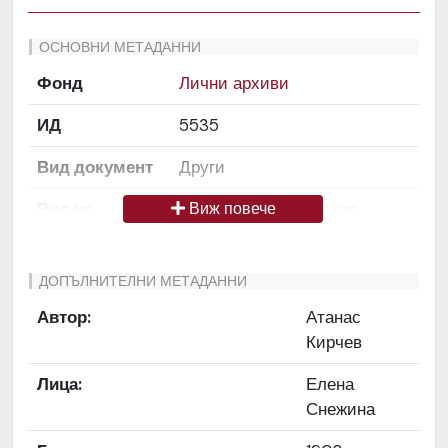
ОСНОВНИ МЕТАДАННИ
Фонд
Лични архиви
ИД
5535
Вид документ
Други
Вид на
Снимка / изображение
Виж повече
медиата
Език на
Български
ДОПЪЛНИТЕЛНИ МЕТАДАННИ
документа
Автор:
Атанас
Кирчев
Права за
Да се цитира източник:
ползване
„Художествен архив НТ
Лица:
Елена
„Иван Вазов“
Снежина
Предоставяща
България