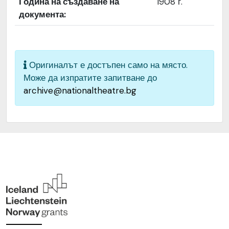
Година на създаване на
1908 г.
страна
документа:
Качество на
Средно
изображението
Институция
Народен театър „Иван
Оригиналът е достъпен само на място.
Вазов“, гр. София, България
Може да изпратите запитване до
archive@nationaltheatre.bg