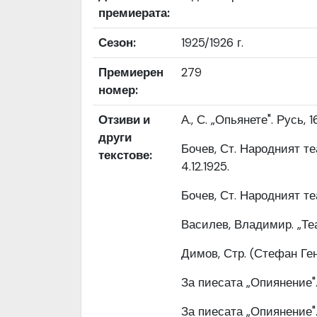
премиерата:
Сезон:
1925/1926 г.
Премиерен
279
номер:
Отзиви и
А., С. „Опьянете". Русь, 16
други
Бочев, Ст. Народният те
текстове:
4.12.1925.
Бочев, Ст. Народният теа
Василев, Владимир. „Театр
Димов, Стр. (Стефан Гендов
За пиесата „Опиянение". 
За пиесата „Опиянение". 