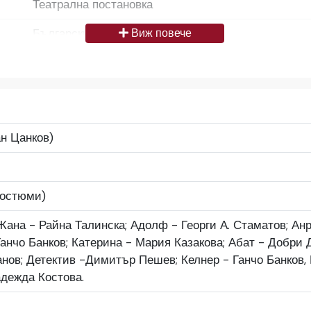
Театрална постановка
Български
Виж повече
Да се цитира източник: „Художествен архив НТ „И
България
Средно
н Цанков)
Народен театър „Иван Вазов“, гр. София, България
костюми)
Жана - Райна Талинска; Адолф - Георги А. Стаматов; Ан
анчо Банков; Катерина - Мария Казакова; Абат - Добри Д
ов; Детектив -Дими­тър Пешев; Келнер - Ганчо Банков, Б
дежда Костова.