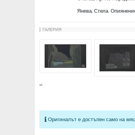
Янева, Стела. Опиянение. 
ГАЛЕРИЯ
‹
›
Оригиналът е достъпен само на мяс