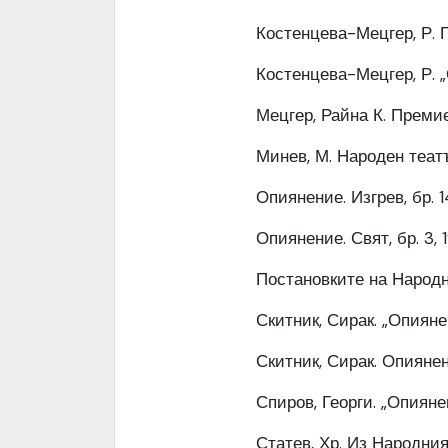
Костенцева-Мецгер, Р. Пр
Костенцева-Мецгер, Р. „О
Мецгер, Райна К. Премие
Минев, М. Народен театър.
Опиянение. Изгрев, бр. 14,
Опиянение. Свят, бр. 3, 19
Постановките на Народния 
Скитник, Сирак. „Опиянени
Скитник, Сирак. Опиянение
Спиров, Георги. „Опиянени
Статев, Хр. Из Народния т