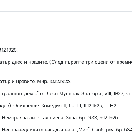
.12.1925.
атър днес и нравите. (След първите три сцени от преми
тър и нравите. Мир, 10.12.1925.
алният декор" от Леон Мусинак. Златорог, VIII, 1927, кн. 4
). Опиянение. Комедия, II, бр. 61, 11.12.1925, с. 1-2.
Неморална ли е тая пиеса. Зора, бр. 1938, 9.12.1925.
Несправедливите нападки на в. „Мир". Своб. реч, бр. 534, 