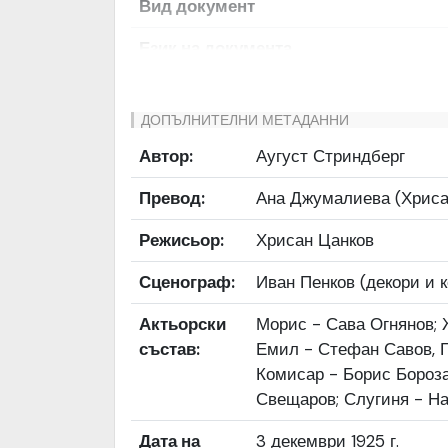
Вид документ
Език на документа
Права за ползване
ДОПЪЛНИТЕЛНИ МЕТАДАННИ
Предоставяща страна
Автор:
Аугуст Стриндберг
Качество на изображението
Превод:
Ана Джумалиева (Хриса
Институция
Режисьор:
Хрисан Цанков
Сценограф:
Иван Пенков (декори и 
Актьорски
Морис - Сава Огнянов; 
състав:
Емил - Стефан Са­вов, Г
Комисар - Борис Борозан
Свещаров; Слугиня - На
Дата на
3 декември 1925 г.