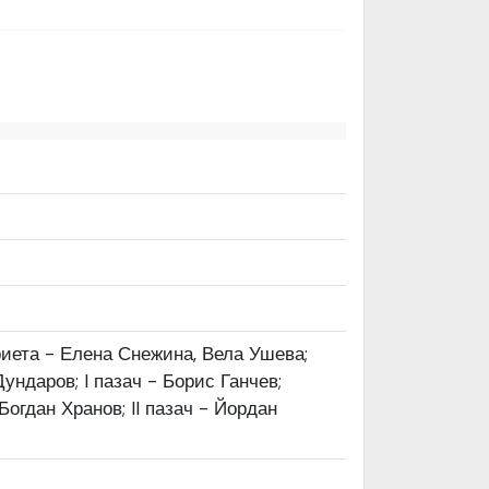
ван Вазов“
риета - Елена Снежина, Вела Ушева;
ундаров; I пазач - Борис Ганчев;
огдан Хранов; II пазач - Йордан