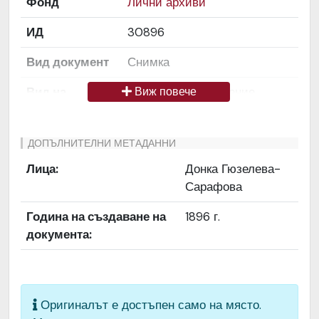
Фонд
Лични архиви
ИД
30896
Вид документ
Снимка
Вид на
Снимка / изображение
Виж повече
медиата
Език на
Български
ДОПЪЛНИТЕЛНИ МЕТАДАННИ
документа
Лица:
Донка Гюзелева-
Сарафова
Права за
Да се цитира източник:
ползване
„Художествен архив НТ
Година на създаване на
1896 г.
„Иван Вазов“
документа:
Предоставяща
България
страна
Качество на
Средно
Оригиналът е достъпен само на място.
изображението