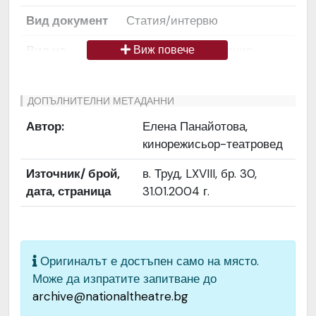
Вид документ
Статия/интервю
Вид на
Снимка / изображение
Виж повече
медиата
Език на
Български
ДОПЪЛНИТЕЛНИ МЕТАДАННИ
документа
Автор:
Елена Панайотова,
кинорежисьор-театровед
Права за
Да се цитира източник:
ползване
„Художествен архив НТ
Източник/ брой,
в. Труд, LXVIII, бр. 30,
„Иван Вазов“
дата, страница
31.01.2004 г.
Предоставяща
България
страна
Качество на
Средно
Оригиналът е достъпен само на място.
изображението
Може да изпратите запитване до
archive@nationaltheatre.bg
Институция
Народен театър „Иван