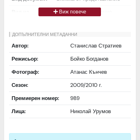
Вид на
Снимка / изображение
Виж повече
медиата
Език на
Български
ДОПЪЛНИТЕЛНИ МЕТАДАННИ
документа
Автор:
Станислав Стратиев
Права за
Да се цитира източник:
Режисьор:
Бойко Богданов
ползване
„Художествен архив НТ
„Иван Вазов“
Фотограф:
Атанас Кънчев
Предоставяща
България
Сезон:
2009/2010 г.
страна
Премиерен номер:
989
Качество на
Средно
изображението
Лица:
Николай Урумов
Институция
Народен театър „Иван
Вазов“, гр. София, България