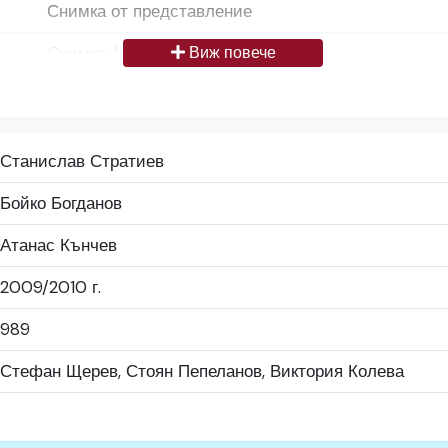
Снимка от представление
Снимка / изображение
Виж повече
Български
Да се цитира източник: „Художествен архив НТ „И
Станислав Стратиев
България
Бойко Богданов
Средно
Атанас Кънчев
Народен театър „Иван Вазов“, гр. София, България
2009/2010 г.
989
Стефан Щерев, Стоян Пепеланов, Виктория Колева