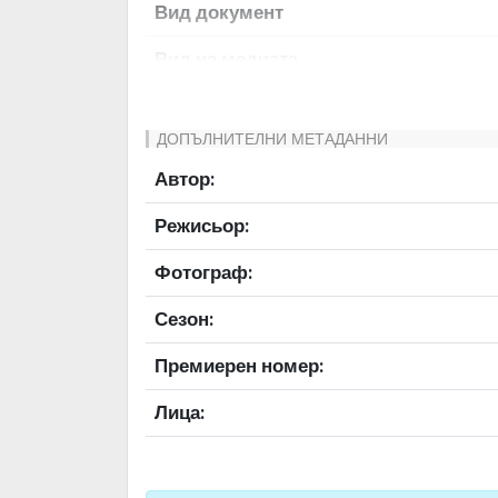
Вид документ
Вид на медиата
Език на документа
ДОПЪЛНИТЕЛНИ МЕТАДАННИ
Права за ползване
Автор:
Предоставяща страна
Режисьор:
Качество на изображението
Фотограф:
Институция
Сезон:
Премиерен номер:
Лица: