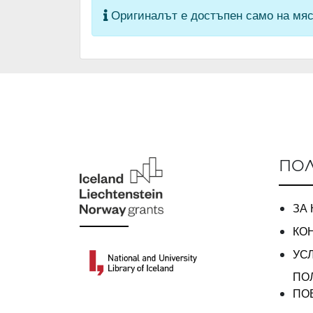
Оригиналът е достъпен само на мяс
ПОЛ
ЗА
КО
УС
ПО
ПО