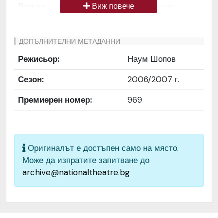
Вид на
Снимка / изображение
Виж повече
медиата
Език на
Български
ДОПЪЛНИТЕЛНИ МЕТАДАННИ
документа
Режисьор:
Наум Шопов
Права за
Да се цитира източник:
Сезон:
2006/2007 г.
ползване
„Художествен архив НТ
„Иван Вазов“
Премиерен номер:
969
Предоставяща
България
страна
Оригиналът е достъпен само на място.
Качество на
Средно
Може да изпратите запитване до
изображението
archive@nationaltheatre.bg
Институция
Народен театър „Иван
Вазов“, гр. София, България