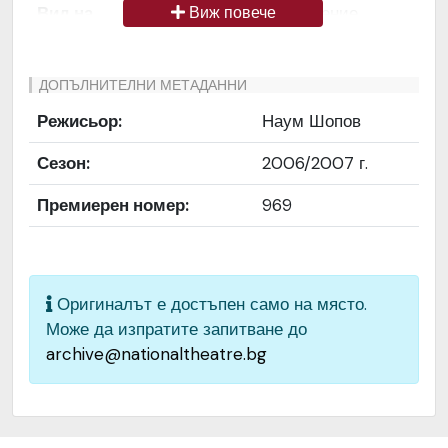
Вид на
Снимка / изображение
Виж повече
медиата
Език на
Български
ДОПЪЛНИТЕЛНИ МЕТАДАННИ
документа
Режисьор:
Наум Шопов
Права за
Да се цитира източник:
Сезон:
2006/2007 г.
ползване
„Художествен архив НТ
„Иван Вазов“
Премиерен номер:
969
Предоставяща
България
страна
Оригиналът е достъпен само на място.
Качество на
Средно
Може да изпратите запитване до
изображението
archive@nationaltheatre.bg
Институция
Народен театър „Иван
Вазов“, гр. София, България