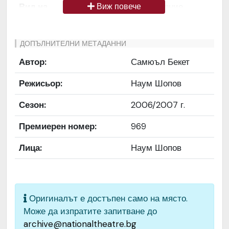
Вид на
Снимка / изображение
Виж повече
медиата
Език на
Български
ДОПЪЛНИТЕЛНИ МЕТАДАННИ
документа
Автор:
Самюъл Бекет
Права за
Да се цитира източник:
Режисьор:
Наум Шопов
ползване
„Художествен архив НТ
„Иван Вазов“
Сезон:
2006/2007 г.
Предоставяща
България
Премиерен номер:
969
страна
Лица:
Наум Шопов
Качество на
Средно
изображението
Институция
Народен театър „Иван
Оригиналът е достъпен само на място.
Вазов“, гр. София, България
Може да изпратите запитване до
archive@nationaltheatre.bg