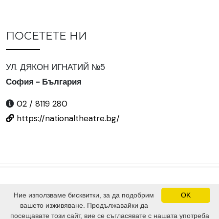
ПОСЕТЕТЕ НИ
УЛ. ДЯКОН ИГНАТИЙ №5
София - България
02 / 8119 280
https://nationaltheatre.bg/
Ние използваме бисквитки, за да подобрим
OK
©
2024 Всички права запазени.
вашето изживяване. Продължавайки да
Сайтът е изграден от
SV Software Solutions Ltd.
посещавате този сайт, вие се съгласявате с нашата употреба