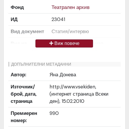
Фонд
Театрален архив
ИД
23041
Вид документ
Статия/интервю
Вид на
Снимка / изображение
Виж повече
медиата
Език на
Български
ДОПЪЛНИТЕЛНИ МЕТАДАННИ
документа
Автор:
Яна Донева
Права за
Да се цитира източник:
Източник/
http://www.vsekiden,
ползване
„Художествен архив НТ
брой, дата,
(интернет страница Всеки
„Иван Вазов“
страница
ден), 15.02.2010
Предоставяща
България
Премиерен
990
страна
номер:
Качество на
Средно