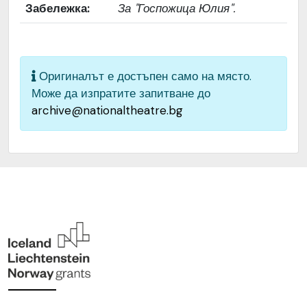
Забележка:
За "Госпожица Юлия".
изображението
Институция
Народен театър „Иван
Вазов“, гр. София, България
Оригиналът е достъпен само на място.
Може да изпратите запитване до
archive@nationaltheatre.bg