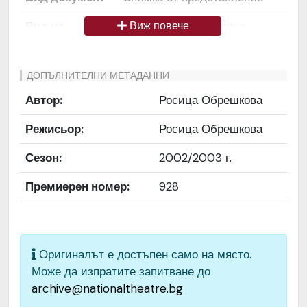
Вид на
Снимка / изображение
Виж повече
медиата
Език на
Български
ДОПЪЛНИТЕЛНИ МЕТАДАННИ
документа
Автор:
Росица Обрешкова
Права за
Да се цитира източник:
Режисьор:
Росица Обрешкова
ползване
„Художествен архив НТ
„Иван Вазов“
Сезон:
2002/2003 г.
Предоставяща
България
Премиерен номер:
928
страна
Качество на
Средно
изображението
Оригиналът е достъпен само на място.
Може да изпратите запитване до
Институция
Народен театър „Иван
archive@nationaltheatre.bg
Вазов“, гр. София, България