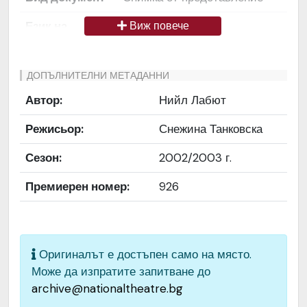
Език на
Български
Виж повече
документа
Права за
Да се цитира източник:
ДОПЪЛНИТЕЛНИ МЕТАДАННИ
ползване
„Художествен архив НТ
Автор:
Нийл Лабют
„Иван Вазов“
Режисьор:
Снежина Танковска
Предоставяща
България
страна
Сезон:
2002/2003 г.
Качество на
Средно
Премиерен номер:
926
изображението
Институция
Народен театър „Иван
Вазов“, гр. София, България
Оригиналът е достъпен само на място.
Може да изпратите запитване до
archive@nationaltheatre.bg