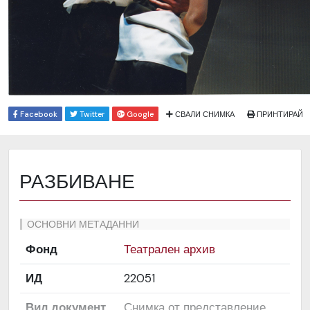
Facebook
Twitter
Google
СВАЛИ СНИМКА
ПРИНТИРАЙ
РАЗБИВАНЕ
ОСНОВНИ МЕТАДАННИ
Фонд
Театрален архив
ИД
22051
Вид документ
Снимка от представление