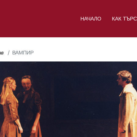
НАЧАЛО
КАК ТЪР
ив
ВАМПИР