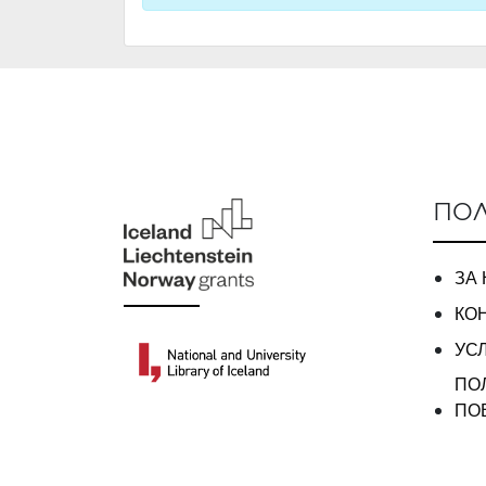
ПОЛ
ЗА
КО
УС
ПО
ПО