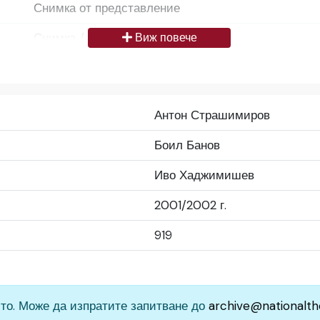
Снимка от представление
Снимка / изображение
Виж повече
Български
Да се цитира източник: „Художествен архив НТ „И
Антон Страшимиров
България
Боил Банов
Средно
Иво Хаджимишев
Народен театър „Иван Вазов“, гр. София, България
2001/2002 г.
919
то. Може да изпратите запитване до
archive@nationalth