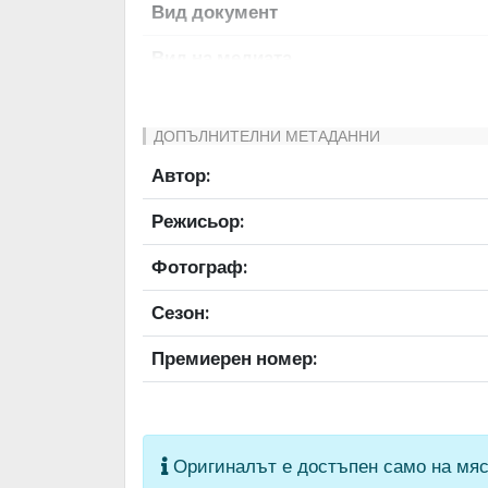
Вид документ
Вид на медиата
Език на документа
ДОПЪЛНИТЕЛНИ МЕТАДАННИ
Права за ползване
Автор:
Предоставяща страна
Режисьор:
Качество на изображението
Фотограф:
Институция
Сезон:
Премиерен номер:
Оригиналът е достъпен само на мяс