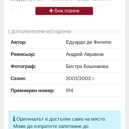
Вид на
Снимка / изображение
Виж повече
медиата
Език на
Български
ДОПЪЛНИТЕЛНИ МЕТАДАННИ
документа
Автор:
Едуардо де Филипо
Права за
Да се цитира източник:
Режисьор:
Андрей Аврамов
ползване
„Художествен архив НТ
„Иван Вазов“
Фотограф:
Бистра Бошнакова
Предоставяща
България
Сезон:
2001/2002 г.
страна
Премиерен номер:
914
Качество на
Средно
изображението
Институция
Народен театър „Иван
Оригиналът е достъпен само на място.
Вазов“, гр. София, България
Може да изпратите запитване до