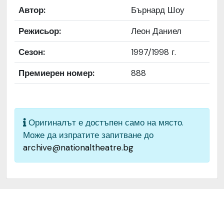
ползване
„Художествен архив НТ
Автор:
Бърнард Шоу
„Иван Вазов“
Режисьор:
Леон Даниел
Предоставяща
България
страна
Сезон:
1997/1998 г.
Качество на
Средно
Премиерен номер:
888
изображението
Институция
Народен театър „Иван
Вазов“, гр. София, България
Оригиналът е достъпен само на място.
Може да изпратите запитване до
archive@nationaltheatre.bg