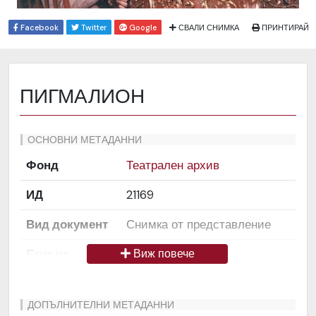
Facebook
Twitter
Google
СВАЛИ СНИМКА
ПРИНТИРАЙ
ПИГМАЛИОН
ОСНОВНИ МЕТАДАННИ
Фонд
Театрален архив
ИД
21169
Вид документ
Снимка от представление
Език на
Български
Виж повече
документа
Права за
Да се цитира източник:
ДОПЪЛНИТЕЛНИ МЕТАДАННИ