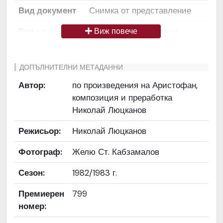
Вид документ
Снимка от представление
Вид на
Снимка / изображение
Виж повече
медиата
Език на
Български
ДОПЪЛНИТЕЛНИ МЕТАДАННИ
документа
Автор:
по произведения на Аристофан,
композиция и преработка
Права за
Да се цитира източник:
Николай Люцканов
ползване
„Художествен архив НТ
„Иван Вазов“
Режисьор:
Николай Люцканов
Предоставяща
България
Фотограф:
Желю Ст. Кабзамалов
страна
Сезон:
1982/1983 г.
Качество на
Средно
изображението
Премиерен
799
номер:
Институция
Народен театър „Иван
Вазов“, гр. София, България