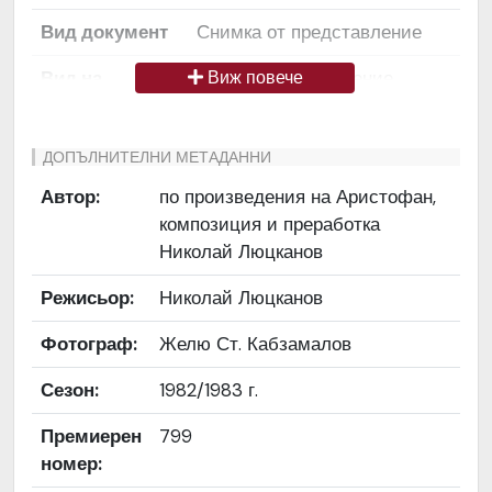
Вид документ
Снимка от представление
Вид на
Снимка / изображение
Виж повече
медиата
Език на
Български
ДОПЪЛНИТЕЛНИ МЕТАДАННИ
документа
Автор:
по произведения на Аристофан,
композиция и преработка
Права за
Да се цитира източник:
Николай Люцканов
ползване
„Художествен архив НТ
„Иван Вазов“
Режисьор:
Николай Люцканов
Предоставяща
България
Фотограф:
Желю Ст. Кабзамалов
страна
Сезон:
1982/1983 г.
Качество на
Средно
изображението
Премиерен
799
номер:
Институция
Народен театър „Иван