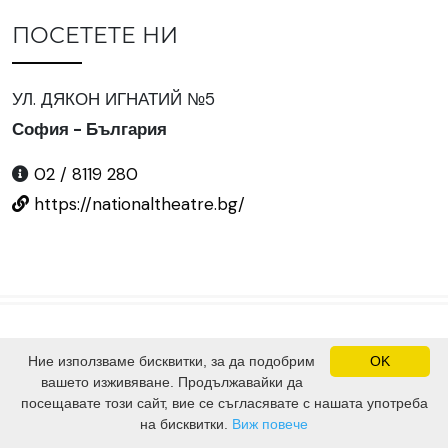
ПОСЕТЕТЕ НИ
УЛ. ДЯКОН ИГНАТИЙ №5
София - България
02 / 8119 280
https://nationaltheatre.bg/
Ние използваме бисквитки, за да подобрим
OK
©
2024 Всички права запазени.
вашето изживяване. Продължавайки да
Сайтът е изграден от
SV Software Solutions Ltd.
посещавате този сайт, вие се съгласявате с нашата употреба
на бисквитки.
Виж повече