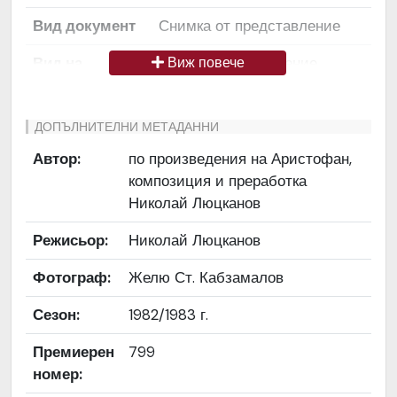
Вид документ
Снимка от представление
Вид на
Снимка / изображение
Виж повече
медиата
Език на
Български
ДОПЪЛНИТЕЛНИ МЕТАДАННИ
документа
Автор:
по произведения на Аристофан,
композиция и преработка
Права за
Да се цитира източник:
Николай Люцканов
ползване
„Художествен архив НТ
„Иван Вазов“
Режисьор:
Николай Люцканов
Предоставяща
България
Фотограф:
Желю Ст. Кабзамалов
страна
Сезон:
1982/1983 г.
Качество на
Средно
изображението
Премиерен
799
номер:
Институция
Народен театър „Иван