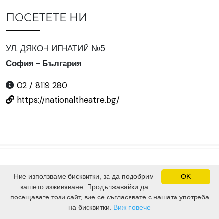
ПОСЕТЕТЕ НИ
УЛ. ДЯКОН ИГНАТИЙ №5
София - България
02 / 8119 280
https://nationaltheatre.bg/
Ние използваме бисквитки, за да подобрим
OK
©
2024 Всички права запазени.
вашето изживяване. Продължавайки да
Сайтът е изграден от
SV Software Solutions Ltd.
посещавате този сайт, вие се съгласявате с нашата употреба
на бисквитки.
Виж повече