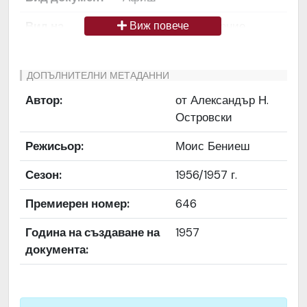
Вид на
Снимка / изображение
Виж повече
медиата
Език на
Български
ДОПЪЛНИТЕЛНИ МЕТАДАННИ
документа
Автор:
от Александър Н.
Островски
Права за
Да се цитира източник:
ползване
„Художествен архив НТ
Режисьор:
Моис Бениеш
„Иван Вазов“
Сезон:
1956/1957 г.
Предоставяща
България
страна
Премиерен номер:
646
Качество на
Средно
Година на създаване на
1957
изображението
документа:
Институция
Народен театър „Иван
Вазов“, гр. София, България