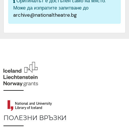
Оригиналът е достъпен само на място.
изображението
Може да изпратите запитване до
archive@nationaltheatre.bg
Институция
Народен театър „Иван
Вазов“, гр. София, България
ПОЛЕЗНИ ВРЪЗКИ