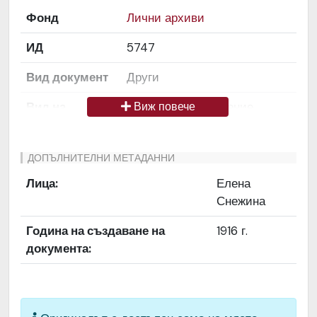
Фонд
Лични архиви
ИД
5747
Вид документ
Други
Вид на
Снимка / изображение
Виж повече
медиата
Език на
Български
ДОПЪЛНИТЕЛНИ МЕТАДАННИ
документа
Лица:
Елена
Снежина
Права за
Да се цитира източник:
ползване
„Художествен архив НТ
Година на създаване на
1916 г.
„Иван Вазов“
документа:
Предоставяща
България
страна
Качество на
Средно