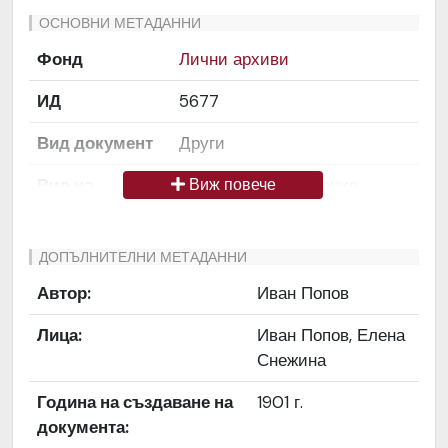
ОСНОВНИ МЕТАДАННИ
Фонд
Лични архиви
ИД
5677
Вид документ
Други
Вид на
Снимка / изображение
Виж повече
медиата
Език на
Български
ДОПЪЛНИТЕЛНИ МЕТАДАННИ
документа
Автор:
Иван Попов
Права за
Да се цитира източник:
Лица:
Иван Попов, Елена
ползване
„Художествен архив НТ
Снежина
„Иван Вазов“
Година на създаване на
1901 г.
Предоставяща
България
документа:
страна