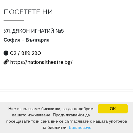
ПОСЕТЕТЕ НИ
УЛ. ДЯКОН ИГНАТИЙ №5
София - България
02 / 8119 280
https://nationaltheatre.bg/
Ние използваме бисквитки, за да подобрим
OK
©
2024 Всички права запазени.
вашето изживяване. Продължавайки да
Сайтът е изграден от
SV Software Solutions Ltd.
посещавате този сайт, вие се съгласявате с нашата употреба
на бисквитки.
Виж повече