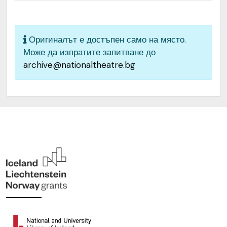
Качество на
Средно
изображението
Оригиналът е достъпен само на място.
Институция
Народен театър „Иван
Може да изпратите запитване до
Вазов“, гр. София, България
archive@nationaltheatre.bg