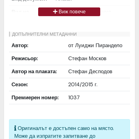
Вид на
Снимка / изображение
Виж повече
медиата
Език на
Български
ДОПЪЛНИТЕЛНИ МЕТАДАННИ
документа
Автор:
от Луиджи Пирандело
Права за
Да се цитира източник:
Режисьор:
Стефан Москов
ползване
„Художествен архив НТ
„Иван Вазов“
Автор на плаката:
Стефан Десподов
Предоставяща
България
Сезон:
2014/2015 г.
страна
Премиерен номер:
1037
Качество на
Средно
изображението
Институция
Народен театър „Иван
Оригиналът е достъпен само на място.
Вазов“, гр. София, България
Може да изпратите запитване до