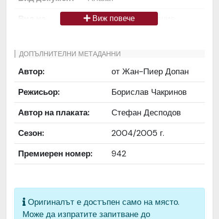
Вид на
Снимка / изображение
Виж повече
медиата
Език на
Български
ДОПЪЛНИТЕЛНИ МЕТАДАННИ
документа
Автор:
от Жан-Пиер Допан
Права за
Да се цитира източник:
Режисьор:
Борислав Чакринов
ползване
„Художествен архив НТ
„Иван Вазов“
Автор на плаката:
Стефан Десподов
Предоставяща
България
Сезон:
2004/2005 г.
страна
Премиерен номер:
942
Качество на
Средно
изображението
Институция
Народен театър „Иван
Оригиналът е достъпен само на място.
Вазов“, гр. София, България
Може да изпратите запитване до