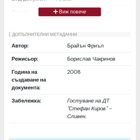
Вид на
Снимка / изображение
Виж повече
медиата
Език на
Български
ДОПЪЛНИТЕЛНИ МЕТАДАННИ
документа
Автор:
Брайън Фриъл
Права за
Да се цитира източник:
Режисьор:
Борислав Чакринов
ползване
„Художествен архив НТ
„Иван Вазов“
Година на
2008
създаване на
Предоставяща
България
документа:
страна
Забележка:
Гостуване на ДТ
Качество на
Средно
"Стефан Киров" -
изображението
Сливен.
Институция
Народен театър „Иван
Вазов“, гр. София, България