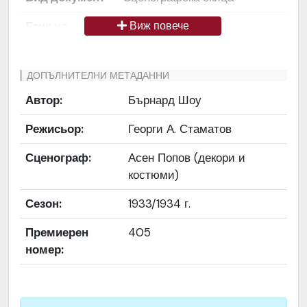
Език на
Български
Виж повече
документа
Права за
Да се цитира източник:
ДОПЪЛНИТЕЛНИ МЕТАДАННИ
ползване
„Художествен архив НТ
Автор:
Бърнард Шоу
„Иван Вазов“
Режисьор:
Георги А. Стаматов
Предоставяща
България
страна
Сценограф:
Асен Попов (декори и
костюми)
Качество на
Средно
изображението
Сезон:
1933/1934 г.
Институция
Народен театър „Иван
Премиерен
405
Вазов“, гр. София, България
номер: