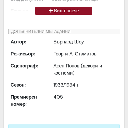
Език на
Български
Виж повече
документа
Права за
Да се цитира източник:
ДОПЪЛНИТЕЛНИ МЕТАДАННИ
ползване
„Художествен архив НТ
Автор:
Бърнард Шоу
„Иван Вазов“
Режисьор:
Георги А. Стаматов
Предоставяща
България
страна
Сценограф:
Асен Попов (декори и
костюми)
Качество на
Средно
изображението
Сезон:
1933/1934 г.
Институция
Народен театър „Иван
Премиерен
405
Вазов“, гр. София, България
номер: