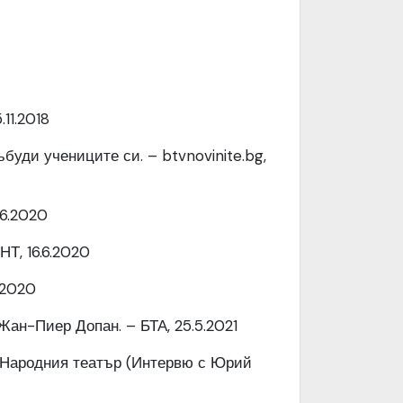
11.2018
буди учениците си. – btvnovinite.bg,
.6.2020
НТ, 16.6.2020
.2020
Жан-Пиер Допан. – БТА, 25.5.2021
в Народния театър (Интервю с Юрий