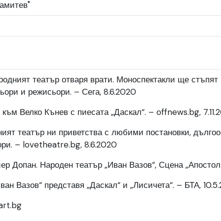
амитев"
ародният театър отваря врати. Моноспектакли ще стъпят 
ьори и режисьори. – Сега, 8.6.2020
 към Велко Кънев с пиесата „Даскал“. – offnews.bg, 7.11.
ният театър ни приветства с любими постановки, дълг
ри. – lovetheatre.bg, 8.6.2020
р Допан. Народен театър „Иван Вазов“, Сцена „Апостол К
ан Вазов“ представя „Даскал“ и „Лисичета“. – БТА, 10.5.
art.bg