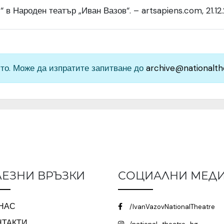
“ в Народен театър „Иван Вазов“. – artsapiens.com, 21.12
то. Може да изпратите запитване до
archive@nationalth
ЕЗНИ ВРЪЗКИ
СОЦИАЛНИ МЕД
 НАС
/IvanVazovNationalTheatre
НТАКТИ