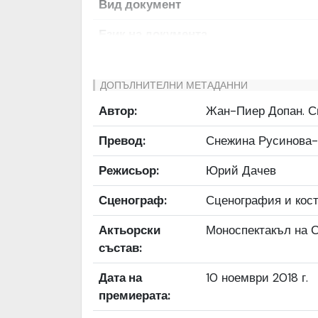
Вид документ
Език на документа
Права за ползване
ДОПЪЛНИТЕЛНИ МЕТАДАННИ
Предоставяща страна
Автор:
Жан-Пиер Допан. С
Качество на изображението
Превод:
Снежина Русинова-
Институция
Режисьор:
Юрий Дачев
Сценограф:
Сценография и кос
Актьорски
Моноспектакъл на 
състав:
Дата на
10 ноември 2018 г.
премиерата: