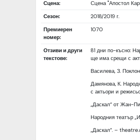
Сцена:
Сцена "Апостол Кар
Сезон:
2018/2019 г.
Премиерен
1070
номер:
Отзиви и други
81 дни по-късно: Н
текстове:
ще има срещи с акт
Василева, З. Поклон
Дамянова, К. Народ
с актьори и режисьо
„Даскал“ от Жан-Пие
Народния театър „Ив
„Даскал“. – theatre.