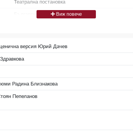
Театрална постановка
Български
Виж повече
Да се цитира източник: „Художествен архив НТ „И
България
ценична версия Юрий Дачев
Средно
Здравкова
Народен театър „Иван Вазов“, гр. София, България
тюми Радина Близнакова
Стоян Пепеланов