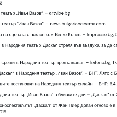
bg
театър „Иван Вазов“. – artvibe.bg
 театър “Иван Вазов”. – news.bulgariancinema.com
 на сцената с поклон към Велко Кънев. – Impressio.bg, 5.
в Народния театър: Даскал стреля във въздуха, за да съ
е срещи в Народния театър продължават. – kafene.bg, 17
скал“ в Народния театър „Иван Вазов“. – БНТ, Лято с Б
вите постановки на Народния театър онлайн. – БНР, 6.4
дния театър „Иван Вазов“ в близките дни – „Даскал“ от 
оноспектакълът „Даскал“ от Жан Пиер Допан отново е 
2018