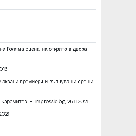
на Голяма сцена, на открито в двора
2018
оочаквани премиери и вълнуващи срещи
арамитев. – Impressio.bg, 26.11.2021
2021