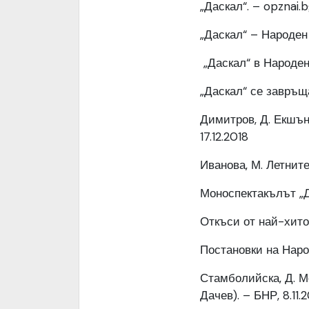
„Даскал“. – opznai.
„Даскал“ – Народен 
„Даскал“ в Народен
„Даскал“ се завръща
Димитров, Д. Екшън 
17.12.2018
Иванова, М. Летнит
Моноспектакълът „Да
Откъси от най-хито
Постановки на Наро
Стамболийска, Д. М
Дачев). – БНР, 8.11.